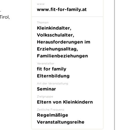
www
www.fit-for-family.at
.
irol,
Themen
Kleinkindalter,
Volksschulalter,
Herausforderungen im
Erziehungsalltag,
Familienbeziehungen
Veranstalter
fit for family
Elternbildung
Art der Veranstaltung
Seminar
Zielgruppe
Eltern von Kleinkindern
Zeitliche Frequenz
Regelmäßige
Veranstaltungsreihe