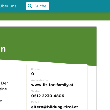
Über uns
Suche
en
Kosten
0
Anmelden bei
 Der
www.fit-for-family.at
eine
Telefon
0512 2230 4806
e
E-Mail
eltern@bildung-tirol.at