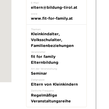
E-Mail
eltern@bildung-tirol.at
www
www.fit-for-family.at
Themen
Kleinkindalter,
Volksschulalter,
Familienbeziehungen
Veranstalter
fit for family
Elternbildung
Art der Veranstaltung
Seminar
Zielgruppe
Eltern von Kleinkindern
Zeitliche Frequenz
Regelmäßige
Veranstaltungsreihe