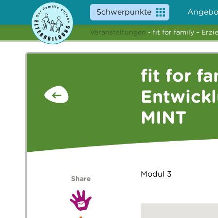
Schwerpunkte
Angebo
Veranstaltungen
- fit for family – E
fit for f
Entwickl
MINT
Modul 3
Share