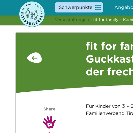
Schwerpunkte
Angebo
Veranstaltungen
- fit for family – Ka
fit for f
Guckkast
der frec
Für Kinder von 3 – 6
Share
Familienverband Tiro