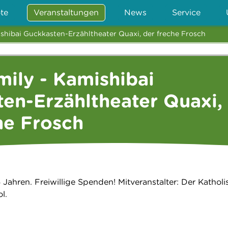
te
Veranstaltungen
News
Service
mishibai Guckkasten-Erzähltheater Quaxi, der freche Frosch
amily - Kamishibai
en-Erzähltheater Quaxi,
he Frosch
 Jahren. Freiwillige Spenden! Mitveranstalter: Der Katholi
l.