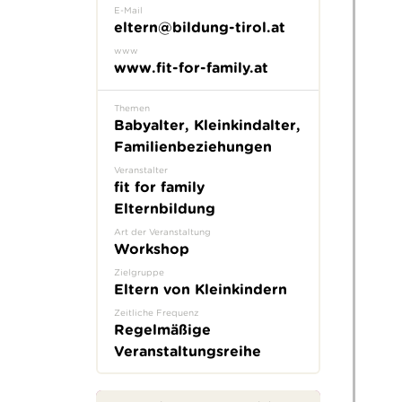
E-Mail
eltern@bildung-tirol.at
www
www.fit-for-family.at
Themen
Babyalter, Kleinkindalter,
Familienbeziehungen
Veranstalter
fit for family
Elternbildung
Art der Veranstaltung
Workshop
Zielgruppe
Eltern von Kleinkindern
Zeitliche Frequenz
Regelmäßige
Veranstaltungsreihe