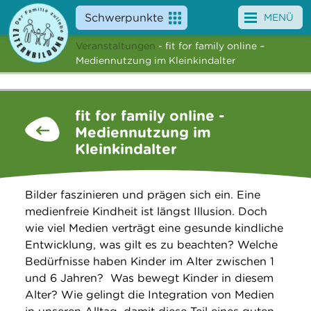
Schwerpunkte
MENÜ
Veranstaltungen
- fit for family online –
Angebote
Mediennutzung im Kleinkindalter
Veranstaltungen
fit for family online -
News
Mediennutzung im
Kleinkindalter
Service
Über uns
Bilder faszinieren und prägen sich ein. Eine
medienfreie Kindheit ist längst Illusion. Doch
Suche
wie viel Medien verträgt eine gesunde kindliche
Entwicklung, was gilt es zu beachten? Welche
Bedürfnisse haben Kinder im Alter zwischen 1
und 6 Jahren? Was bewegt Kinder in diesem
Alter? Wie gelingt die Integration von Medien