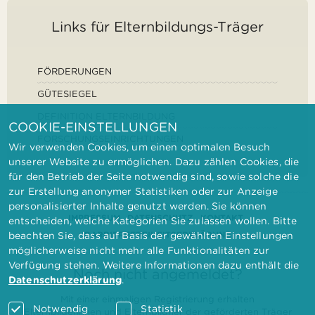
Links für Elternbildungs-Träger
FÖRDERUNGEN
GÜTESIEGEL
DEFINITION ELTERNBILDUNG
COOKIE-EINSTELLUNGEN
FORSCHUNGSEINRICHTUNGEN
Wir verwenden Cookies, um einen optimalen Besuch
unserer Website zu ermöglichen. Dazu zählen Cookies, die
für den Betrieb der Seite notwendig sind, sowie solche die
zur Erstellung anonymer Statistiken oder zur Anzeige
personalisierter Inhalte genutzt werden. Sie können
IMPRESSUM
DATENSCHUTZ
KONTAKT
entscheiden, welche Kategorien Sie zulassen wollen. Bitte
BARRIEREFREIHEITSERKLÄRUNG
beachten Sie, dass auf Basis der gewählten Einstellungen
möglicherweise nicht mehr alle Funktionalitäten zur
Verfügung stehen. Weitere Informationen dazu enthält die
Noch nicht angemeldet?
Datenschutzerklärung
.
Mit einer einmaligen Registrierung erhalten
Notwendig
Statistik
Elternbilderinnen und Elternbildner der geförderten Träger