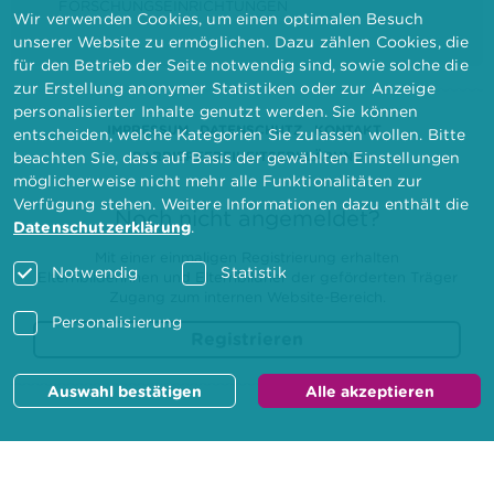
FORSCHUNGSEINRICHTUNGEN
Wir verwenden Cookies, um einen optimalen Besuch
unserer Website zu ermöglichen. Dazu zählen Cookies, die
für den Betrieb der Seite notwendig sind, sowie solche die
zur Erstellung anonymer Statistiken oder zur Anzeige
personalisierter Inhalte genutzt werden. Sie können
IMPRESSUM
DATENSCHUTZ
KONTAKT
entscheiden, welche Kategorien Sie zulassen wollen. Bitte
BARRIEREFREIHEITSERKLÄRUNG
beachten Sie, dass auf Basis der gewählten Einstellungen
möglicherweise nicht mehr alle Funktionalitäten zur
Verfügung stehen. Weitere Informationen dazu enthält die
Noch nicht angemeldet?
Datenschutzerklärung
.
Mit einer einmaligen Registrierung erhalten
Notwendig
Statistik
Elternbilderinnen und Elternbildner der geförderten Träger
Zugang zum internen Website-Bereich.
Personalisierung
Registrieren
Auswahl bestätigen
Alle akzeptieren