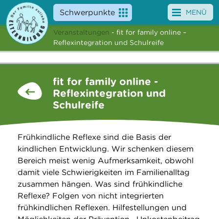
Schwerpunkte
MENÜ
Veranstaltungen
- fit for family online –
Angebote
Reflexintegration und Schulreife
Veranstaltungen
fit for family online -
News
Reflexintegration und
Schulreife
Service
Über uns
Frühkindliche Reflexe sind die Basis der
kindlichen Entwicklung. Wir schenken diesem
Suche
Bereich meist wenig Aufmerksamkeit, obwohl
damit viele Schwierigkeiten im Familienalltag
zusammen hängen. Was sind frühkindliche
Reflexe? Folgen von nicht integrierten
frühkindlichen Reflexen. Hilfestellungen und