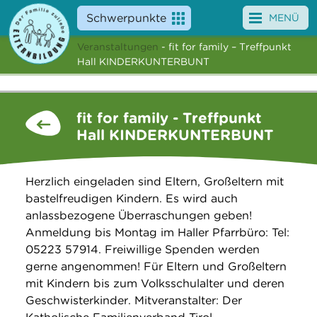
Schwerpunkte
MENÜ
Veranstaltungen
- fit for family – Treffpunkt
Angebote
Hall KINDERKUNTERBUNT
Veranstaltungen
fit for family - Treffpunkt
News
Hall KINDERKUNTERBUNT
Service
Herzlich eingeladen sind Eltern, Großeltern mit
Über uns
bastelfreudigen Kindern. Es wird auch
anlassbezogene Überraschungen geben!
Suche
Anmeldung bis Montag im Haller Pfarrbüro: Tel:
05223 57914. Freiwillige Spenden werden
gerne angenommen! Für Eltern und Großeltern
mit Kindern bis zum Volksschulalter und deren
Geschwisterkinder. Mitveranstalter: Der