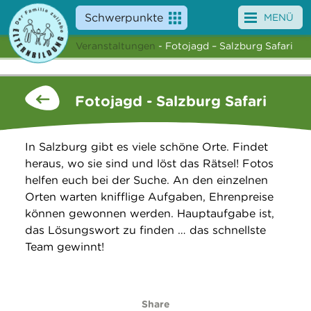
Schwerpunkte
MENÜ
Veranstaltungen
- Fotojagd – Salzburg Safari
Angebote
Veranstaltungen
Fotojagd - Salzburg Safari
News
In Salzburg gibt es viele schöne Orte. Findet
Service
heraus, wo sie sind und löst das Rätsel! Fotos
helfen euch bei der Suche. An den einzelnen
Über uns
Orten warten knifflige Aufgaben, Ehrenpreise
können gewonnen werden. Hauptaufgabe ist,
Suche
das Lösungswort zu finden … das schnellste
Team gewinnt!
Share