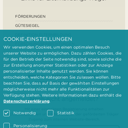
FÖRDERUNGEN
GÜTESIEGEL
DEFINITION ELTERNBILDUNG
COOKIE-EINSTELLUNGEN
FORSCHUNGSEINRICHTUNGEN
Wir verwenden Cookies, um einen optimalen Besuch
unserer Website zu ermöglichen. Dazu zählen Cookies, die
für den Betrieb der Seite notwendig sind, sowie solche die
zur Erstellung anonymer Statistiken oder zur Anzeige
personalisierter Inhalte genutzt werden. Sie können
IMPRESSUM
DATENSCHUTZ
KONTAKT
entscheiden, welche Kategorien Sie zulassen wollen. Bitte
BARRIEREFREIHEITSERKLÄRUNG
beachten Sie, dass auf Basis der gewählten Einstellungen
möglicherweise nicht mehr alle Funktionalitäten zur
Verfügung stehen. Weitere Informationen dazu enthält die
Noch nicht angemeldet?
Datenschutzerklärung
.
Mit einer einmaligen Registrierung erhalten
Notwendig
Statistik
Elternbilderinnen und Elternbildner der geförderten Träger
Zugang zum internen Website-Bereich.
Personalisierung