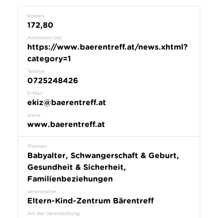
Kosten
172,80
Anmelden bei
https://www.baerentreff.at/news.xhtml?
category=1
Telefon
0725248426
E-Mail
ekiz@baerentreff.at
www
www.baerentreff.at
Themen
Babyalter, Schwangerschaft & Geburt,
Gesundheit & Sicherheit,
Familienbeziehungen
Veranstalter
Eltern-Kind-Zentrum Bärentreff
Art der Veranstaltung