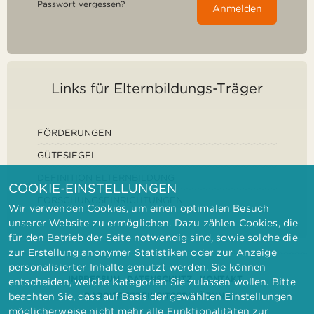
Passwort vergessen?
Anmelden
Links für Elternbildungs-Träger
FÖRDERUNGEN
GÜTESIEGEL
DEFINITION ELTERNBILDUNG
COOKIE-EINSTELLUNGEN
FORSCHUNGSEINRICHTUNGEN
Wir verwenden Cookies, um einen optimalen Besuch
unserer Website zu ermöglichen. Dazu zählen Cookies, die
für den Betrieb der Seite notwendig sind, sowie solche die
zur Erstellung anonymer Statistiken oder zur Anzeige
personalisierter Inhalte genutzt werden. Sie können
IMPRESSUM
DATENSCHUTZ
KONTAKT
entscheiden, welche Kategorien Sie zulassen wollen. Bitte
BARRIEREFREIHEITSERKLÄRUNG
beachten Sie, dass auf Basis der gewählten Einstellungen
möglicherweise nicht mehr alle Funktionalitäten zur