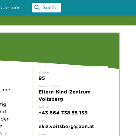
Über uns
Suche
Kosten
95
Anmelden bei
iner
Eltern-Kind-Zentrum
Voitsberg
tig,
Telefon
und
+43 664 738 55 139
erden
E-Mail
m
ekiz.voitsberg@aon.at
n in
www