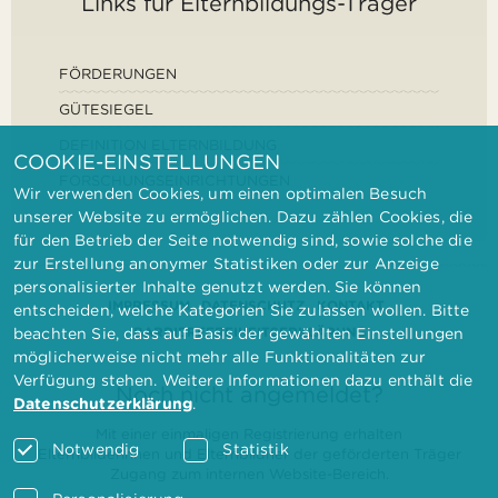
Links für Elternbildungs-Träger
FÖRDERUNGEN
GÜTESIEGEL
DEFINITION ELTERNBILDUNG
COOKIE-EINSTELLUNGEN
FORSCHUNGSEINRICHTUNGEN
Wir verwenden Cookies, um einen optimalen Besuch
unserer Website zu ermöglichen. Dazu zählen Cookies, die
für den Betrieb der Seite notwendig sind, sowie solche die
zur Erstellung anonymer Statistiken oder zur Anzeige
personalisierter Inhalte genutzt werden. Sie können
IMPRESSUM
DATENSCHUTZ
KONTAKT
entscheiden, welche Kategorien Sie zulassen wollen. Bitte
BARRIEREFREIHEITSERKLÄRUNG
beachten Sie, dass auf Basis der gewählten Einstellungen
möglicherweise nicht mehr alle Funktionalitäten zur
Verfügung stehen. Weitere Informationen dazu enthält die
Noch nicht angemeldet?
Datenschutzerklärung
.
Mit einer einmaligen Registrierung erhalten
Notwendig
Statistik
Elternbilderinnen und Elternbildner der geförderten Träger
Zugang zum internen Website-Bereich.