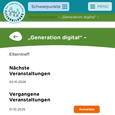
Schwerpunkte
MENÜ
Veranstaltungen
- „Generation digital“ –
Angebote
Veranstaltungen
„Generation digital“ –
News
Elterntreff
Service
Nächste
Über uns
Veranstaltungen
Suche
05.10.2026
Vergangene
Veranstaltungen
01.10.2025
Anmelden