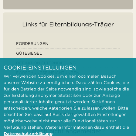
Links für Elternbildungs-Träger
FÖRDERUNGEN
GÜTESIEGEL
DEFINITION ELTERNBILDUNG
COOKIE-EINSTELLUNGEN
FORSCHUNGSEINRICHTUNGEN
Wir verwenden Cookies, um einen optimalen Besuch
unserer Website zu ermöglichen. Dazu zählen Cookies, die
für den Betrieb der Seite notwendig sind, sowie solche die
zur Erstellung anonymer Statistiken oder zur Anzeige
personalisierter Inhalte genutzt werden. Sie können
IMPRESSUM
DATENSCHUTZ
KONTAKT
entscheiden, welche Kategorien Sie zulassen wollen. Bitte
BARRIEREFREIHEITSERKLÄRUNG
beachten Sie, dass auf Basis der gewählten Einstellungen
möglicherweise nicht mehr alle Funktionalitäten zur
Verfügung stehen. Weitere Informationen dazu enthält die
Noch nicht angemeldet?
Datenschutzerklärung
.