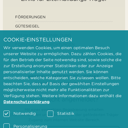
FÖRDERUNGEN
GÜTESIEGEL
DEFINITION ELTERNBILDUNG
COOKIE-EINSTELLUNGEN
FORSCHUNGSEINRICHTUNGEN
Wir verwenden Cookies, um einen optimalen Besuch
unserer Website zu ermöglichen. Dazu zählen Cookies, die
für den Betrieb der Seite notwendig sind, sowie solche die
zur Erstellung anonymer Statistiken oder zur Anzeige
personalisierter Inhalte genutzt werden. Sie können
IMPRESSUM
DATENSCHUTZ
KONTAKT
entscheiden, welche Kategorien Sie zulassen wollen. Bitte
BARRIEREFREIHEITSERKLÄRUNG
beachten Sie, dass auf Basis der gewählten Einstellungen
möglicherweise nicht mehr alle Funktionalitäten zur
Verfügung stehen. Weitere Informationen dazu enthält die
Noch nicht angemeldet?
Datenschutzerklärung
.
Mit einer einmaligen Registrierung erhalten
Notwendig
Statistik
Elternbilderinnen und Elternbildner der geförderten Träger
Zugang zum internen Website-Bereich.
Personalisierung