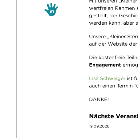
Mit unseren „Kleine
wertfreien Rahmen 
gestellt, der Geschi
werden kann, aber a
Unsere „Kleiner Ster
auf der Website de
Die kostenfreie Tei
Engagement
ermögl
Lisa Schweiger
ist f
auch einen Termin f
DANKE!
Nächste Verans
19.09.2026