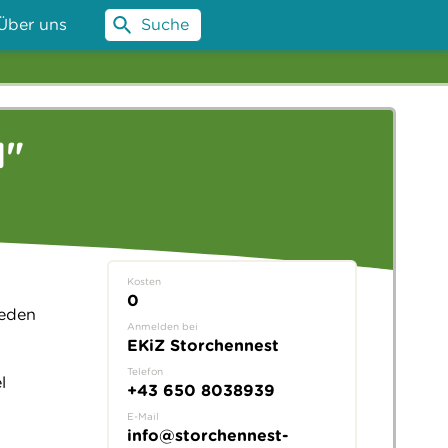
Über uns
Suche
N"
Kosten
0
ieden
Anmelden bei
EKiZ Storchennest
Telefon
l
+43 650 8038939
E-Mail
info@storchennest-