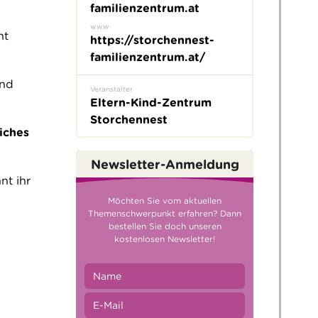
familienzentrum.at
www
ht
https://storchennest-
familienzentrum.at/
und
Veranstalter
Eltern-Kind-Zentrum
Storchennest
iches
Newsletter-Anmeldung
nt ihr
Möchten Sie vom aktuellen
Themenschwerpunkt erfahren? Dann
bestellen Sie doch unseren
kostenlosen Newsletter!