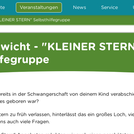
te
Veranstaltungen
News
Service
KLEINER STERN“ Selbsthilfegruppe
ewicht - "KLEINER STER
lfegruppe
reits in der Schwangerschaft von deinem Kind verabsch
es geboren war?
ern zu früh verlassen, hinterlässt das ein großes Loch, vie
s auch viele Fragen.