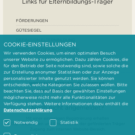
Links für Elternbildungs-Träger
FÖRDERUNGEN
GÜTESIEGEL
DEFINITION ELTERNBILDUNG
COOKIE-EINSTELLUNGEN
FORSCHUNGSEINRICHTUNGEN
Wir verwenden Cookies, um einen optimalen Besuch
unserer Website zu ermöglichen. Dazu zählen Cookies, die
für den Betrieb der Seite notwendig sind, sowie solche die
zur Erstellung anonymer Statistiken oder zur Anzeige
personalisierter Inhalte genutzt werden. Sie können
IMPRESSUM
DATENSCHUTZ
KONTAKT
entscheiden, welche Kategorien Sie zulassen wollen. Bitte
BARRIEREFREIHEITSERKLÄRUNG
beachten Sie, dass auf Basis der gewählten Einstellungen
möglicherweise nicht mehr alle Funktionalitäten zur
Verfügung stehen. Weitere Informationen dazu enthält die
Noch nicht angemeldet?
Datenschutzerklärung
.
Mit einer einmaligen Registrierung erhalten
Notwendig
Statistik
Elternbilderinnen und Elternbildner der geförderten Träger
Zugang zum internen Website-Bereich.