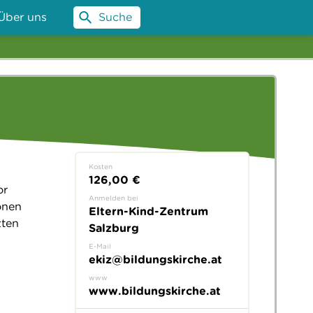
Über uns
Suche
Kosten
126,00 €
or
Anmelden bei
onen
Eltern-Kind-Zentrum
zten
Salzburg
E-Mail
ekiz@bildungskirche.at
www
www.bildungskirche.at