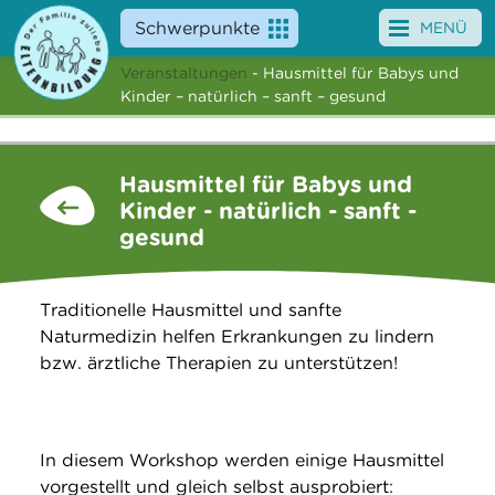
Schwerpunkte
MENÜ
Veranstaltungen
- Hausmittel für Babys und
Angebote
Kinder – natürlich – sanft – gesund
Veranstaltungen
Hausmittel für Babys und
News
Kinder - natürlich - sanft -
gesund
Service
Über uns
Traditionelle Hausmittel und sanfte
Naturmedizin helfen Erkrankungen zu lindern
Suche
bzw. ärztliche Therapien zu unterstützen!
In diesem Workshop werden einige Hausmittel
vorgestellt und gleich selbst ausprobiert: