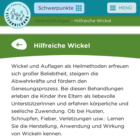
Schwerpunkte
MENÜ
Veranstaltungen
- Hilfreiche Wickel
Angebote
Veranstaltungen
Hilfreiche Wickel
News
Wickel und Auflagen als Heilmethoden erfreuen
Service
sich großer Beliebtheit, steigern die
Abwehrkräfte und fördern den
Über uns
Genesungsprozess. Bei diesen Behandlungen
erleben die Kinder ihre Eltern als liebevolle
Suche
UnterstützerInnen und erfahren körperliche und
seelische Zuwendung. Ob bei Husten,
Schnupfen, Fieber, Verletzungen usw.: Lernen
Sie die Herstellung, Anwendung und Wirkung
von Wickeln kennen.