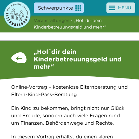
Schwerpunkte
MENÜ
Veranstaltungen
- „Hol´dir dein
Angebote
Kinderbetreuungsgeld und mehr“
Veranstaltungen
„Hol´dir dein
News
Kinderbetreuungsgeld und
mehr“
Service
Über uns
Online-Vortrag – kostenlose Elternberatung und
Eltern-Kind-Pass-Beratung
Suche
Ein Kind zu bekommen, bringt nicht nur Glück
und Freude, sondern auch viele Fragen rund
um Finanzen, Behördenwege und Rechte.
In diesem Vortrag erhältst du einen klaren