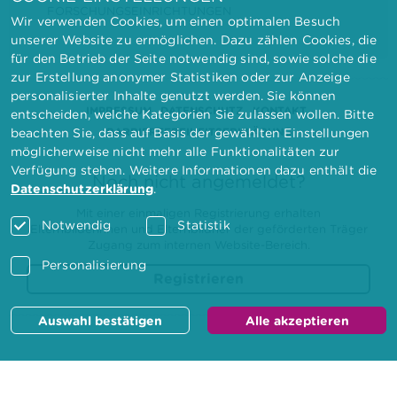
FORSCHUNGSEINRICHTUNGEN
Wir verwenden Cookies, um einen optimalen Besuch
unserer Website zu ermöglichen. Dazu zählen Cookies, die
für den Betrieb der Seite notwendig sind, sowie solche die
zur Erstellung anonymer Statistiken oder zur Anzeige
personalisierter Inhalte genutzt werden. Sie können
IMPRESSUM
DATENSCHUTZ
KONTAKT
entscheiden, welche Kategorien Sie zulassen wollen. Bitte
BARRIEREFREIHEITSERKLÄRUNG
beachten Sie, dass auf Basis der gewählten Einstellungen
möglicherweise nicht mehr alle Funktionalitäten zur
Verfügung stehen. Weitere Informationen dazu enthält die
Noch nicht angemeldet?
Datenschutzerklärung
.
Mit einer einmaligen Registrierung erhalten
Notwendig
Statistik
Elternbilderinnen und Elternbildner der geförderten Träger
Zugang zum internen Website-Bereich.
Personalisierung
Registrieren
Auswahl bestätigen
Alle akzeptieren