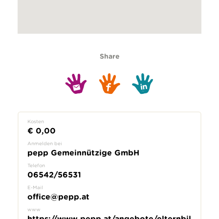
Share
Kosten
€ 0,00
Anmelden bei
pepp Gemeinnützige GmbH
Telefon
06542/56531
E-Mail
office@pepp.at
www
https://www.pepp.at/angebote/elternbil