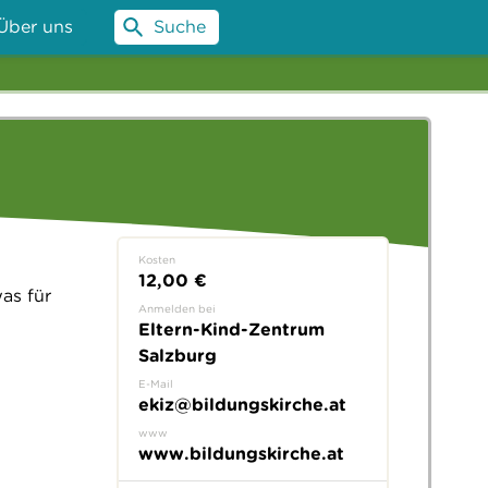
Über uns
Suche
Kosten
12,00 €
as für
Anmelden bei
Eltern-Kind-Zentrum
Salzburg
E-Mail
ekiz@bildungskirche.at
www
www.bildungskirche.at