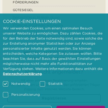
FÖRDERUNGEN
GÜTESIEGEL
DEFINITION ELTERNBILDUNG
COOKIE-EINSTELLUNGEN
FORSCHUNGSEINRICHTUNGEN
Wir verwenden Cookies, um einen optimalen Besuch
unserer Website zu ermöglichen. Dazu zählen Cookies, die
für den Betrieb der Seite notwendig sind, sowie solche die
zur Erstellung anonymer Statistiken oder zur Anzeige
personalisierter Inhalte genutzt werden. Sie können
IMPRESSUM
DATENSCHUTZ
KONTAKT
entscheiden, welche Kategorien Sie zulassen wollen. Bitte
BARRIEREFREIHEITSERKLÄRUNG
beachten Sie, dass auf Basis der gewählten Einstellungen
möglicherweise nicht mehr alle Funktionalitäten zur
Verfügung stehen. Weitere Informationen dazu enthält die
Noch nicht angemeldet?
Datenschutzerklärung
.
Mit einer einmaligen Registrierung erhalten
Notwendig
Statistik
Elternbilderinnen und Elternbildner der geförderten Träger
Zugang zum internen Website-Bereich.
Personalisierung
Registrieren