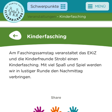
Schwerpunkte
MENÜ
Veranstaltungen
- Kinderfasching
Angebote
Veranstaltungen
Kinderfasching
News
Am Faschingssamstag veranstaltet das EKiZ
Service
und die Kinderfreunde Strobl einen
Kinderfasching. Mit viel Spaß und Spiel werden
Über uns
wir in lustiger Runde den Nachmittag
verbringen.
Suche
Share