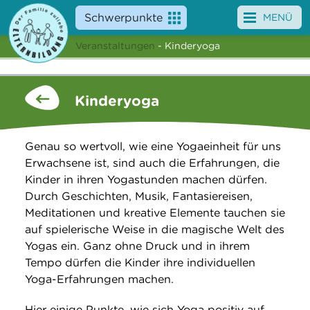
Schwerpunkte
MENÜ
Veranstaltungen
- Kinderyoga
Angebote
Veranstaltungen
Kinderyoga
News
Genau so wertvoll, wie eine Yogaeinheit für uns
Service
Erwachsene ist, sind auch die Erfahrungen, die
Kinder in ihren Yogastunden machen dürfen.
Über uns
Durch Geschichten, Musik, Fantasiereisen,
Meditationen und kreative Elemente tauchen sie
Suche
auf spielerische Weise in die magische Welt des
Yogas ein. Ganz ohne Druck und in ihrem
Tempo dürfen die Kinder ihre individuellen
Yoga-Erfahrungen machen.
Hier einige Punkte, wie sich Yoga positiv auf