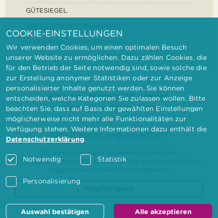
GÜTESIEGEL
DEFINITION ELTERNBILDUNG
COOKIE-EINSTELLUNGEN
FORSCHUNGSEINRICHTUNGEN
Wir verwenden Cookies, um einen optimalen Besuch
unserer Website zu ermöglichen. Dazu zählen Cookies, die
für den Betrieb der Seite notwendig sind, sowie solche die
zur Erstellung anonymer Statistiken oder zur Anzeige
personalisierter Inhalte genutzt werden. Sie können
IMPRESSUM
DATENSCHUTZ
KONTAKT
entscheiden, welche Kategorien Sie zulassen wollen. Bitte
BARRIEREFREIHEITSERKLÄRUNG
beachten Sie, dass auf Basis der gewählten Einstellungen
möglicherweise nicht mehr alle Funktionalitäten zur
Verfügung stehen. Weitere Informationen dazu enthält die
Noch nicht angemeldet?
Datenschutzerklärung
.
Mit einer einmaligen Registrierung erhalten
Notwendig
Statistik
Elternbilderinnen und Elternbildner der geförderten Träger
Zugang zum internen Website-Bereich.
Personalisierung
Registrieren
Auswahl bestätigen
Alle akzeptieren