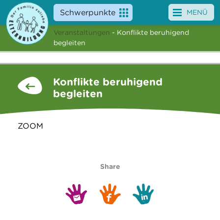
Schwerpunkte
MENÜ
Veranstaltungen
- Konflikte beruhigend
Angebote
begleiten
Veranstaltungen
Konflikte beruhigend
News
begleiten
Service
ZOOM
Über uns
Suche
Share