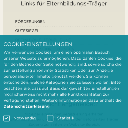
Links für Elternbildungs-Träger
FÖRDERUNGEN
GÜTESIEGEL
DEFINITION ELTERNBILDUNG
COOKIE-EINSTELLUNGEN
FORSCHUNGSEINRICHTUNGEN
Wir verwenden Cookies, um einen optimalen Besuch
unserer Website zu ermöglichen. Dazu zählen Cookies, die
für den Betrieb der Seite notwendig sind, sowie solche die
zur Erstellung anonymer Statistiken oder zur Anzeige
personalisierter Inhalte genutzt werden. Sie können
IMPRESSUM
DATENSCHUTZ
KONTAKT
entscheiden, welche Kategorien Sie zulassen wollen. Bitte
BARRIEREFREIHEITSERKLÄRUNG
beachten Sie, dass auf Basis der gewählten Einstellungen
möglicherweise nicht mehr alle Funktionalitäten zur
Verfügung stehen. Weitere Informationen dazu enthält die
Noch nicht angemeldet?
Datenschutzerklärung
.
Mit einer einmaligen Registrierung erhalten
Notwendig
Statistik
Elternbilderinnen und Elternbildner der geförderten Träger
Zugang zum internen Website-Bereich.