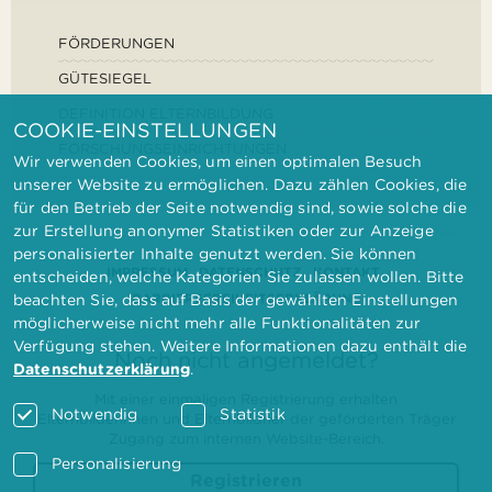
FÖRDERUNGEN
GÜTESIEGEL
DEFINITION ELTERNBILDUNG
COOKIE-EINSTELLUNGEN
FORSCHUNGSEINRICHTUNGEN
Wir verwenden Cookies, um einen optimalen Besuch
unserer Website zu ermöglichen. Dazu zählen Cookies, die
für den Betrieb der Seite notwendig sind, sowie solche die
zur Erstellung anonymer Statistiken oder zur Anzeige
personalisierter Inhalte genutzt werden. Sie können
IMPRESSUM
DATENSCHUTZ
KONTAKT
entscheiden, welche Kategorien Sie zulassen wollen. Bitte
BARRIEREFREIHEITSERKLÄRUNG
beachten Sie, dass auf Basis der gewählten Einstellungen
möglicherweise nicht mehr alle Funktionalitäten zur
Verfügung stehen. Weitere Informationen dazu enthält die
Noch nicht angemeldet?
Datenschutzerklärung
.
Mit einer einmaligen Registrierung erhalten
Notwendig
Statistik
Elternbilderinnen und Elternbildner der geförderten Träger
Zugang zum internen Website-Bereich.
Personalisierung
Registrieren