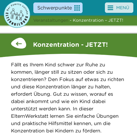
Schwerpunkte
MENÜ
Veranstaltungen
- Konzentration – JETZT!
Angebote
Veranstaltungen
Konzentration - JETZT!
News
Fällt es Ihrem Kind schwer zur Ruhe zu
Service
kommen, länger still zu sitzen oder sich zu
konzentrieren? Den Fokus auf etwas zu richten
Über uns
und diese Konzentration länger zu halten,
erfordert Übung. Gut zu wissen, worauf es
Suche
dabei ankommt und wie ein Kind dabei
unterstützt werden kann. In dieser
ElternWerkstatt lernen Sie einfache Übungen
und praktische Hilfsmittel kennen, um die
Konzentration bei Kindern zu fördern.