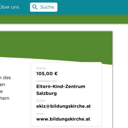
Über uns
Suche
Kosten
105,00 €
n des
Anmelden bei
gen
Eltern-Kind-Zentrum
te
Salzburg
chern
E-Mail
ekiz@bildungskirche.at
www
www.bildungskirche.at