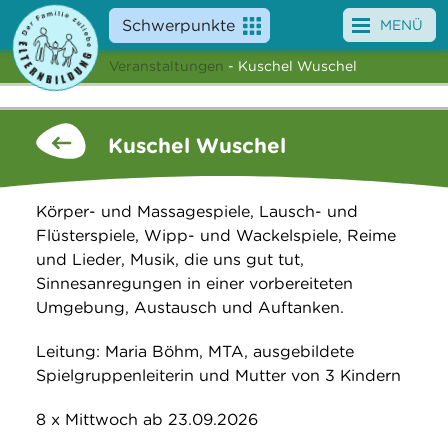
Schwerpunkte
MENÜ
Veranstaltungen
- Kuschel Wuschel
Angebote
Veranstaltungen
Kuschel Wuschel
News
Körper- und Massagespiele, Lausch- und
Service
Flüsterspiele, Wipp- und Wackelspiele, Reime
und Lieder, Musik, die uns gut tut,
Über uns
Sinnesanregungen in einer vorbereiteten
Umgebung, Austausch und Auftanken.
Suche
Leitung: Maria Böhm, MTA, ausgebildete
Spielgruppenleiterin und Mutter von 3 Kindern
8 x Mittwoch ab 23.09.2026