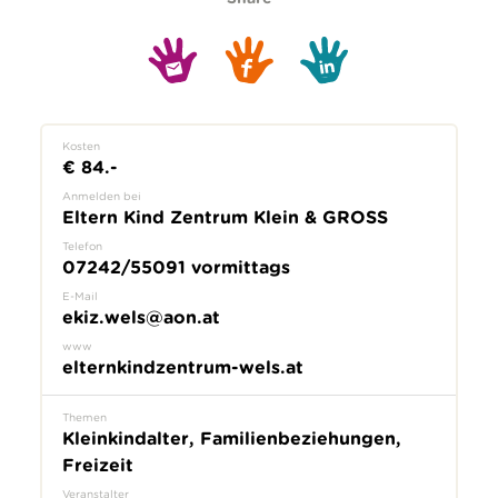
Kosten
€ 84.-
Anmelden bei
Eltern Kind Zentrum Klein & GROSS
Telefon
07242/55091 vormittags
E-Mail
ekiz.wels@aon.at
www
elternkindzentrum-wels.at
Themen
Kleinkindalter, Familienbeziehungen,
Freizeit
Veranstalter