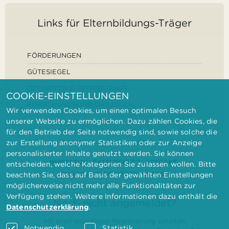
Links für Elternbildungs-Träger
FÖRDERUNGEN
GÜTESIEGEL
DEFINITION ELTERNBILDUNG
COOKIE-EINSTELLUNGEN
FORSCHUNGSEINRICHTUNGEN
Wir verwenden Cookies, um einen optimalen Besuch
unserer Website zu ermöglichen. Dazu zählen Cookies, die
für den Betrieb der Seite notwendig sind, sowie solche die
zur Erstellung anonymer Statistiken oder zur Anzeige
personalisierter Inhalte genutzt werden. Sie können
IMPRESSUM
DATENSCHUTZ
KONTAKT
entscheiden, welche Kategorien Sie zulassen wollen. Bitte
BARRIEREFREIHEITSERKLÄRUNG
beachten Sie, dass auf Basis der gewählten Einstellungen
möglicherweise nicht mehr alle Funktionalitäten zur
Verfügung stehen. Weitere Informationen dazu enthält die
Noch nicht angemeldet?
Datenschutzerklärung
.
Mit einer einmaligen Registrierung erhalten
Notwendig
Statistik