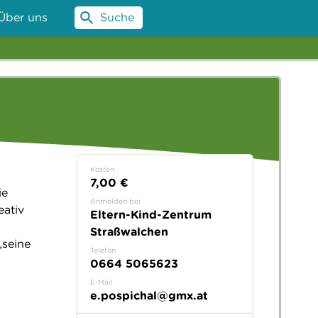
Über uns
Suche
Kosten
7,00 €
ie
Anmelden bei
eativ
Eltern-Kind-Zentrum
Straßwalchen
„seine
Telefon
0664 5065623
E-Mail
e.pospichal@gmx.at