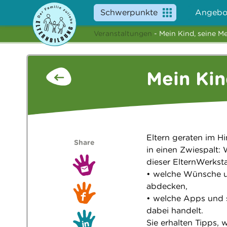
Schwerpunkte
Angebo
Veranstaltungen
- Mein Kind, seine M
Mein Kin
Eltern geraten im H
Share
in einen Zwiespalt:
dieser ElternWerksta
• welche Wünsche u
abdecken,
• welche Apps und 
dabei handelt.
Sie erhalten Tipps,