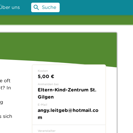
Über uns
Suche
Kosten
5,00 €
e oft
Anmelden bei
t? In
Eltern-Kind-Zentrum St.
Gilgen
ng
E-Mail
angy.leitgeb@hotmail.co
 sich
m
Veranstalter