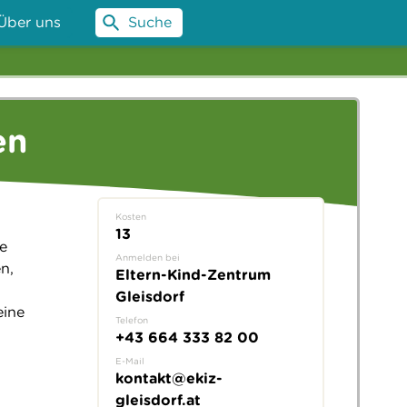
Über uns
Suche
en
Kosten
13
e
Anmelden bei
n,
Eltern-Kind-Zentrum
Gleisdorf
eine
Telefon
+43 664 333 82 00
E-Mail
kontakt@ekiz-
gleisdorf.at