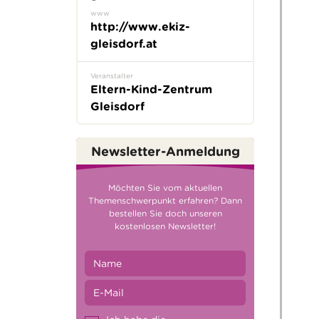
www
http://www.ekiz-
gleisdorf.at
Veranstalter
Eltern-Kind-Zentrum
Gleisdorf
Newsletter-Anmeldung
Möchten Sie vom aktuellen
Themenschwerpunkt erfahren? Dann
bestellen Sie doch unseren
kostenlosen Newsletter!