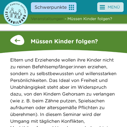
Schwerpunkte
MENÜ
Veranstaltungen
- Müssen Kinder folgen?
Angebote
Veranstaltungen
Müssen Kinder folgen?
News
Eltern und Erziehende wollen ihre Kinder nicht
Service
zu reinen Befehlsempfänger:innen erziehen,
sondern zu selbstbewussten und willensstarken
Über uns
Persönlichkeiten. Das Ideal von Freiheit und
Unabhängigkeit steht aber im Widerspruch
Suche
dazu, von den Kindern Gehorsam zu verlangen
(wie z. B. beim Zähne putzen, Spielsachen
aufräumen oder altersgemäße Pflichten zu
überehmen). In diesem Seminar wird der
Umgang mit täglichen Konflikten,