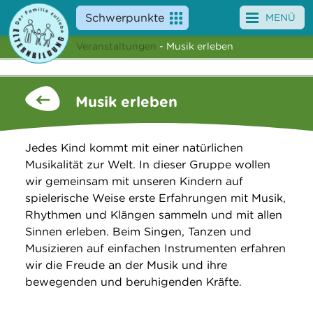
Schwerpunkte
MENÜ
Veranstaltungen
- Musik erleben
Angebote
Veranstaltungen
Musik erleben
News
Jedes Kind kommt mit einer natürlichen
Service
Musikalität zur Welt. In dieser Gruppe wollen
wir gemeinsam mit unseren Kindern auf
Über uns
spielerische Weise erste Erfahrungen mit Musik,
Rhythmen und Klängen sammeln und mit allen
Suche
Sinnen erleben. Beim Singen, Tanzen und
Musizieren auf einfachen Instrumenten erfahren
wir die Freude an der Musik und ihre
bewegenden und beruhigenden Kräfte.