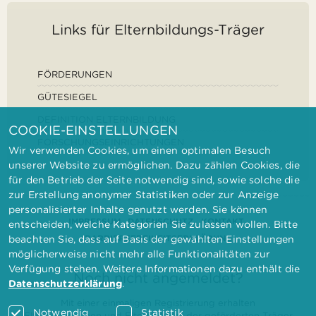
Links für Elternbildungs-Träger
FÖRDERUNGEN
GÜTESIEGEL
DEFINITION ELTERNBILDUNG
COOKIE-EINSTELLUNGEN
FORSCHUNGSEINRICHTUNGEN
Wir verwenden Cookies, um einen optimalen Besuch
unserer Website zu ermöglichen. Dazu zählen Cookies, die
für den Betrieb der Seite notwendig sind, sowie solche die
zur Erstellung anonymer Statistiken oder zur Anzeige
personalisierter Inhalte genutzt werden. Sie können
IMPRESSUM
DATENSCHUTZ
KONTAKT
entscheiden, welche Kategorien Sie zulassen wollen. Bitte
BARRIEREFREIHEITSERKLÄRUNG
beachten Sie, dass auf Basis der gewählten Einstellungen
möglicherweise nicht mehr alle Funktionalitäten zur
Verfügung stehen. Weitere Informationen dazu enthält die
Noch nicht angemeldet?
Datenschutzerklärung
.
Mit einer einmaligen Registrierung erhalten
Notwendig
Statistik
Elternbilderinnen und Elternbildner der geförderten Träger