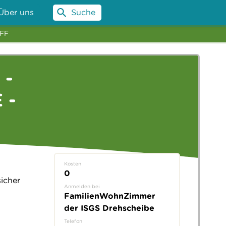
Über uns
Suche
EFF
 -
 -
Kosten
0
sicher
Anmelden bei
FamilienWohnZimmer
der ISGS Drehscheibe
Telefon