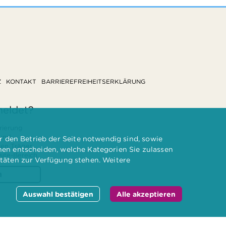
Z
KONTAKT
BARRIEREFREIHEITSERKLÄRUNG
meldet?
rierung
 und
 den Betrieb der Seite notwendig sind, sowie
ten Träger
nnen entscheiden, welche Kategorien Sie zulassen
te-Bereich.
itäten zur Verfügung stehen. Weitere
n
Auswahl bestätigen
Alle akzeptieren