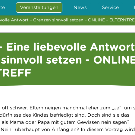
te
Veranstaltungen
News
Service
bevolle Antwort – Grenzen sinnvoll setzen – ONLINE – ELTERNTR
- Eine liebevolle Antwort
sinnvoll setzen - ONLINE
TREFF
lt oft schwer. Eltern neigen manchmal eher zum „Ja“, um 
edürfnisse des Kindes befriedigt sind. Doch sind sie das
ch als Mama oder Papa mit gutem Gewissen nein sagen?
„Nein“ überhaupt von Anfang an? In diesem Vortrag wird