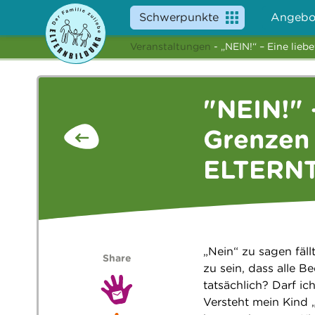
Schwerpunkte
Angebo
Veranstaltungen
- „NEIN!“ – Eine lie
"NEIN!" 
Grenzen 
ELTERN
„Nein“ zu sagen fäl
Share
zu sein, dass alle B
tatsächlich? Darf i
Versteht mein Kind 