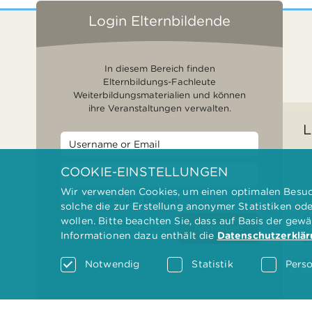
Login Elternbildende
In diesem Bereich finden
Elternbildungs-Fachleute
Weiterbildungsmaterialien und können
ihre Veranstaltungen verwalten.
L
COOKIE-EINSTELLUNGEN
Wir verwenden Cookies, um einen optimalen Besuch
F
Angemeldet bleiben
solche die zur Erstellung anonymer Statistiken od
G
wollen. Bitte beachten Sie, dass auf Basis der gew
Passwort vergessen?
Anmelden
Informationen dazu enthält die
Datenschutzerklä
D
F
Notwendig
Statistik
Perso