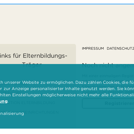
IMPRESSUM
DATENSCHUT
inks für Elternbildungs-
Träger
Noch nicht ange
Mit einer einmaligen Regist
erhalten Elternbilderinnen
 unserer Website zu ermöglichen. Dazu zählen Cookies, die für
ÖRDERUNGEN
Elternbildner der geförder
er zur Anzeige personalisierter Inhalte genutzt werden. Sie kö
Zugang zum internen Websi
ÜTESIEGEL
ählten Einstellungen möglicherweise nicht mehr alle Funktional
rung
.
EFINITION ELTERNBILDUNG
Registriere
ORSCHUNGSEINRICHTUNGEN
nalisierung