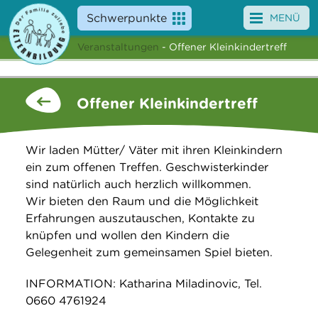
Schwerpunkte
MENÜ
Veranstaltungen
- Offener Kleinkindertreff
Angebote
Veranstaltungen
Offener Kleinkindertreff
News
Wir laden Mütter/ Väter mit ihren Kleinkindern
Service
ein zum offenen Treffen. Geschwisterkinder
sind natürlich auch herzlich willkommen.
Über uns
Wir bieten den Raum und die Möglichkeit
Erfahrungen auszutauschen, Kontakte zu
Suche
knüpfen und wollen den Kindern die
Gelegenheit zum gemeinsamen Spiel bieten.
INFORMATION: Katharina Miladinovic, Tel.
0660 4761924