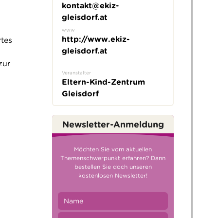
kontakt@ekiz-
gleisdorf.at
www
http://www.ekiz-
rtes
gleisdorf.at
zur
Veranstalter
Eltern-Kind-Zentrum
Gleisdorf
Newsletter-Anmeldung
Möchten Sie vom aktuellen
Themenschwerpunkt erfahren? Dann
bestellen Sie doch unseren
kostenlosen Newsletter!