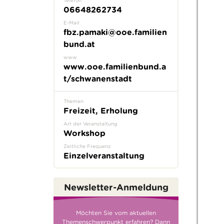
06648262734
E-Mail
fbz.pamaki@ooe.familien
bund.at
www
www.ooe.familienbund.a
t/schwanenstadt
Themen
Freizeit, Erholung
Art der Veranstaltung
Workshop
Zeitliche Frequenz
Einzelveranstaltung
Newsletter-Anmeldung
Möchten Sie vom aktuellen
Themenschwerpunkt erfahren? Dann