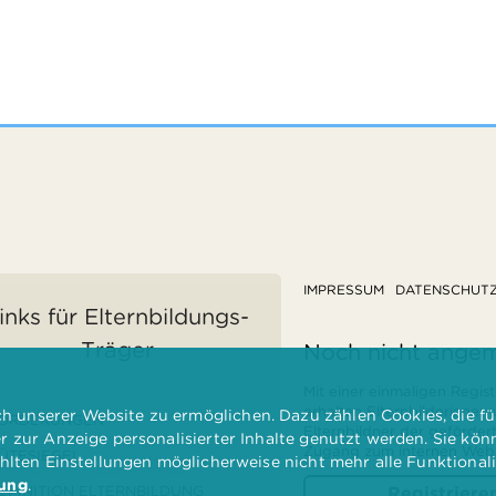
IMPRESSUM
DATENSCHUT
inks für Elternbildungs-
Träger
Noch nicht ange
Mit einer einmaligen Regist
erhalten Elternbilderinnen
 unserer Website zu ermöglichen. Dazu zählen Cookies, die für
ÖRDERUNGEN
Elternbildner der geförder
er zur Anzeige personalisierter Inhalte genutzt werden. Sie kö
Zugang zum internen Websi
ÜTESIEGEL
ählten Einstellungen möglicherweise nicht mehr alle Funktional
rung
.
EFINITION ELTERNBILDUNG
Registriere