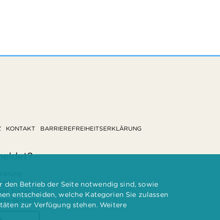
Z
KONTAKT
BARRIEREFREIHEITSERKLÄRUNG
meldet?
rierung
 und
 den Betrieb der Seite notwendig sind, sowie
ten Träger
nnen entscheiden, welche Kategorien Sie zulassen
te-Bereich.
itäten zur Verfügung stehen. Weitere
n