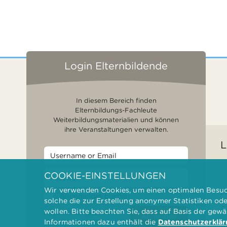
Login Elternbildende
In diesem Bereich finden
Elternbildungs-Fachleute
Weiterbildungsmaterialien und können
ihre Veranstaltungen verwalten.
L
COOKIE-EINSTELLUNGEN
Wir verwenden Cookies, um einen optimalen Besuch
F
Angemeldet bleiben
solche die zur Erstellung anonymer Statistiken od
G
wollen. Bitte beachten Sie, dass auf Basis der gew
Passwort vergessen?
Anmelden
Informationen dazu enthält die
Datenschutzerklä
D