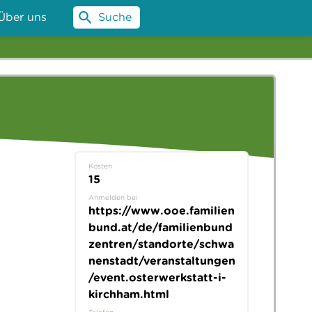
Über uns
Suche
Kosten
15
Anmelden bei
https://www.ooe.familien
bund.at/de/familienbund
zentren/standorte/schwa
nenstadt/veranstaltungen
/event.osterwerkstatt-i-
kirchham.html
Telefon