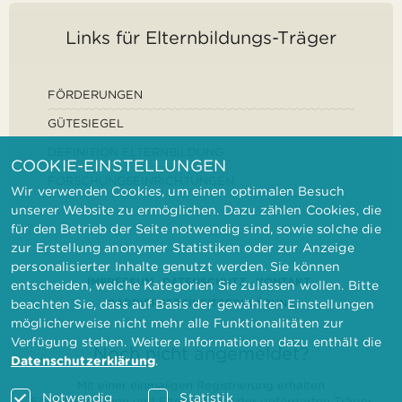
Links für Elternbildungs-Träger
FÖRDERUNGEN
GÜTESIEGEL
DEFINITION ELTERNBILDUNG
COOKIE-EINSTELLUNGEN
FORSCHUNGSEINRICHTUNGEN
Wir verwenden Cookies, um einen optimalen Besuch
unserer Website zu ermöglichen. Dazu zählen Cookies, die
für den Betrieb der Seite notwendig sind, sowie solche die
zur Erstellung anonymer Statistiken oder zur Anzeige
personalisierter Inhalte genutzt werden. Sie können
IMPRESSUM
DATENSCHUTZ
KONTAKT
entscheiden, welche Kategorien Sie zulassen wollen. Bitte
BARRIEREFREIHEITSERKLÄRUNG
beachten Sie, dass auf Basis der gewählten Einstellungen
möglicherweise nicht mehr alle Funktionalitäten zur
Verfügung stehen. Weitere Informationen dazu enthält die
Noch nicht angemeldet?
Datenschutzerklärung
.
Mit einer einmaligen Registrierung erhalten
Notwendig
Statistik
Elternbilderinnen und Elternbildner der geförderten Träger