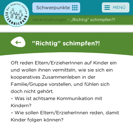
Schwerpunkte
MENÜ
Veranstaltungen
- „Richtig“ schimpfen?!
Angebote
Veranstaltungen
"Richtig" schimpfen?!
News
Oft reden Eltern/ErzieherInnen auf Kinder ein
Service
und wollen ihnen vermitteln, wie sie sich ein
kooperatives Zusammenleben in der
Über uns
Familie/Gruppe vorstellen, und fühlen sich
doch nicht gehört.
Suche
– Was ist achtsame Kommunikation mit
Kindern?
– Wie sollen Eltern/ErzieherInnen reden, damit
Kinder folgen können?