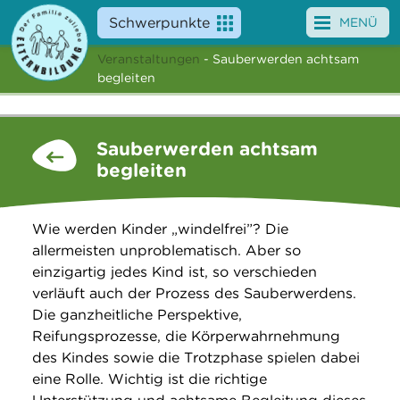
Schwerpunkte
MENÜ
Veranstaltungen
- Sauberwerden achtsam
Angebote
begleiten
Veranstaltungen
Sauberwerden achtsam
News
begleiten
Service
Wie werden Kinder „windelfrei”? Die
Über uns
allermeisten unproblematisch. Aber so
einzigartig jedes Kind ist, so verschieden
Suche
verläuft auch der Prozess des Sauberwerdens.
Die ganzheitliche Perspektive,
Reifungsprozesse, die Körperwahrnehmung
des Kindes sowie die Trotzphase spielen dabei
eine Rolle. Wichtig ist die richtige