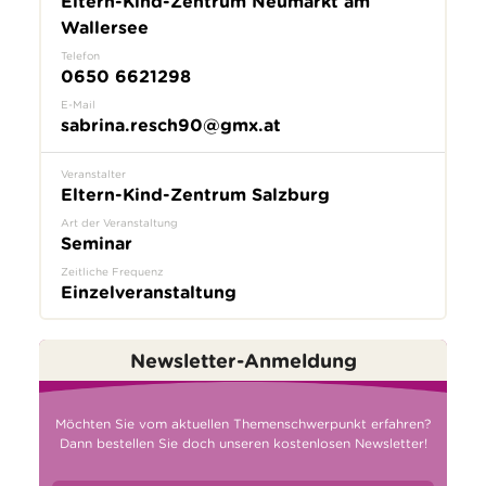
Eltern-Kind-Zentrum Neumarkt am
Wallersee
Telefon
0650 6621298
E-Mail
sabrina.resch90@gmx.at
Veranstalter
Eltern-Kind-Zentrum Salzburg
Art der Veranstaltung
Seminar
Zeitliche Frequenz
Einzelveranstaltung
Newsletter-Anmeldung
Möchten Sie vom aktuellen Themenschwerpunkt erfahren?
Dann bestellen Sie doch unseren kostenlosen Newsletter!