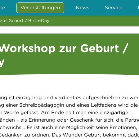
te
Veranstaltungen
News
Service
zur Geburt / Birth-Day
Workshop zur Geburt /
y
ng ist einzigartig und verdient es aufgeschrieben zu we
ng einer Schreibpädagogin und eines Leitfadens wird die
n Worte gefasst. Am Ende hält man eine einzigartige
änden – als Erinnerung oder Geschenk für sich, die Partne
chwuchs… Es ist auch eine Möglichkeit seine Emotionen,
 Gedanken zu ordnen. Das Wunder Geburt bekommt dad