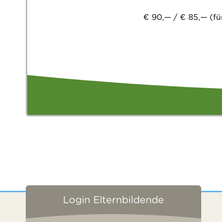
€ 90,— / € 85,— (fü
Login Elternbildende