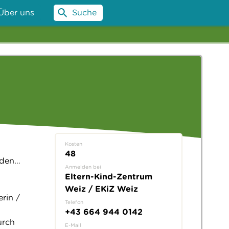
Über uns
Suche
Kosten
48
rden…
Anmelden bei
Eltern-Kind-Zentrum
Weiz / EKiZ Weiz
rin /
Telefon
+43 664 944 0142
urch
E-Mail