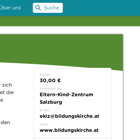
Über uns
Suche
Kosten
30,00 €
 sich
Anmelden bei
et die
Eltern-Kind-Zentrum
ie
Salzburg
u
E-Mail
ekiz@bildungskirche.at
 den
www
www.bildungskirche.at