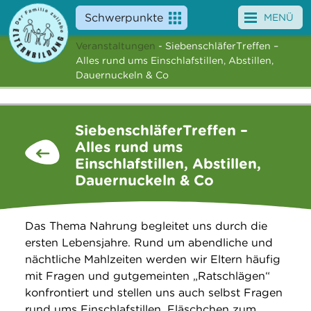
Schwerpunkte
MENÜ
Veranstaltungen
- SiebenschläferTreffen –
Angebote
Alles rund ums Einschlafstillen, Abstillen,
Dauernuckeln & Co
Veranstaltungen
News
SiebenschläferTreffen –
Alles rund ums
Service
Einschlafstillen, Abstillen,
Dauernuckeln & Co
Über uns
Suche
Das Thema Nahrung begleitet uns durch die
ersten Lebensjahre. Rund um abendliche und
nächtliche Mahlzeiten werden wir Eltern häufig
mit Fragen und gutgemeinten „Ratschlägen“
konfrontiert und stellen uns auch selbst Fragen
rund ums Einschlafstillen, Fläschchen zum