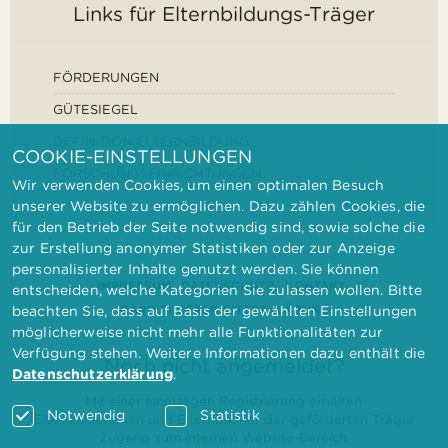
Links für Elternbildungs-Träger
FÖRDERUNGEN
GÜTESIEGEL
DEFINITION ELTERNBILDUNG
COOKIE-EINSTELLUNGEN
FORSCHUNGSEINRICHTUNGEN
Wir verwenden Cookies, um einen optimalen Besuch
unserer Website zu ermöglichen. Dazu zählen Cookies, die
für den Betrieb der Seite notwendig sind, sowie solche die
zur Erstellung anonymer Statistiken oder zur Anzeige
personalisierter Inhalte genutzt werden. Sie können
IMPRESSUM
DATENSCHUTZ
KONTAKT
entscheiden, welche Kategorien Sie zulassen wollen. Bitte
BARRIEREFREIHEITSERKLÄRUNG
beachten Sie, dass auf Basis der gewählten Einstellungen
möglicherweise nicht mehr alle Funktionalitäten zur
Verfügung stehen. Weitere Informationen dazu enthält die
Noch nicht angemeldet?
Datenschutzerklärung
.
Mit einer einmaligen Registrierung erhalten
Notwendig
Statistik
Elternbilderinnen und Elternbildner der geförderten Träger
Zugang zum internen Website-Bereich.