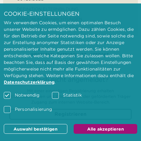
DEFINITION ELTERNBILDUNG
COOKIE-EINSTELLUNGEN
FORSCHUNGSEINRICHTUNGEN
Wir verwenden Cookies, um einen optimalen Besuch
unserer Website zu ermöglichen. Dazu zählen Cookies, die
für den Betrieb der Seite notwendig sind, sowie solche die
zur Erstellung anonymer Statistiken oder zur Anzeige
personalisierter Inhalte genutzt werden. Sie können
IMPRESSUM
DATENSCHUTZ
KONTAKT
entscheiden, welche Kategorien Sie zulassen wollen. Bitte
BARRIEREFREIHEITSERKLÄRUNG
beachten Sie, dass auf Basis der gewählten Einstellungen
möglicherweise nicht mehr alle Funktionalitäten zur
Verfügung stehen. Weitere Informationen dazu enthält die
Noch nicht angemeldet?
Datenschutzerklärung
.
Mit einer einmaligen Registrierung erhalten
Notwendig
Statistik
Elternbilderinnen und Elternbildner der geförderten Träger
Zugang zum internen Website-Bereich.
Personalisierung
Registrieren
Auswahl bestätigen
Alle akzeptieren