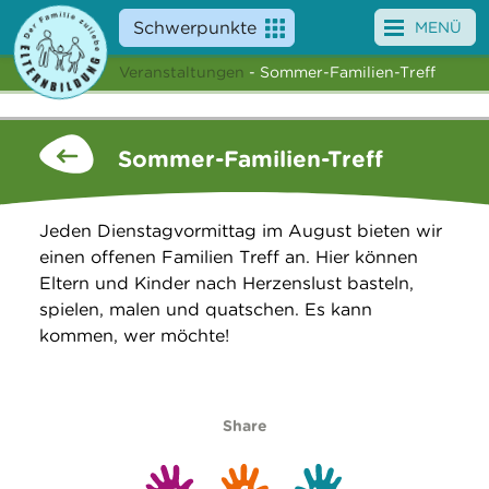
Schwerpunkte
MENÜ
Veranstaltungen
- Sommer-Familien-Treff
Angebote
Veranstaltungen
Sommer-Familien-Treff
News
Jeden Dienstagvormittag im August bieten wir
Service
einen offenen Familien Treff an. Hier können
Eltern und Kinder nach Herzenslust basteln,
Über uns
spielen, malen und quatschen. Es kann
kommen, wer möchte!
Suche
Share