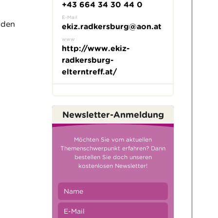
+43 664 34 30 44 0
E-Mail
nden
ekiz.radkersburg@aon.at
www
http://www.ekiz-
radkersburg-
elterntreff.at/
Newsletter-Anmeldung
Möchten Sie vom aktuellen
Themenschwerpunkt erfahren? Dann
bestellen Sie doch unseren
kostenlosen Newsletter!