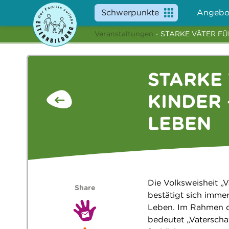
Schwerpunkte
Angebo
Veranstaltungen
- STARKE VÄTER FÜ
STARKE
KINDER 
LEBEN
Die Volksweisheit „V
Share
bestätigt sich imme
Leben. Im Rahmen d
bedeutet „Vaterschaf