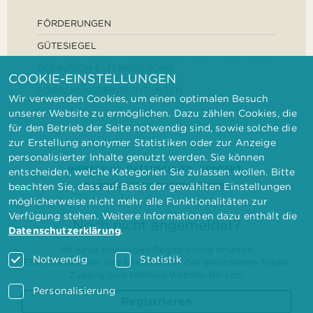
FÖRDERUNGEN
GÜTESIEGEL
DEFINITION ELTERNBILDUNG
COOKIE-EINSTELLUNGEN
FORSCHUNGSEINRICHTUNGEN
Wir verwenden Cookies, um einen optimalen Besuch
unserer Website zu ermöglichen. Dazu zählen Cookies, die
für den Betrieb der Seite notwendig sind, sowie solche die
zur Erstellung anonymer Statistiken oder zur Anzeige
personalisierter Inhalte genutzt werden. Sie können
IMPRESSUM
DATENSCHUTZ
KONTAKT
entscheiden, welche Kategorien Sie zulassen wollen. Bitte
BARRIEREFREIHEITSERKLÄRUNG
beachten Sie, dass auf Basis der gewählten Einstellungen
möglicherweise nicht mehr alle Funktionalitäten zur
Verfügung stehen. Weitere Informationen dazu enthält die
Noch nicht angemeldet?
Datenschutzerklärung
.
Mit einer einmaligen Registrierung erhalten
Notwendig
Statistik
Elternbilderinnen und Elternbildner der geförderten Träger
Zugang zum internen Website-Bereich.
Personalisierung
Registrieren