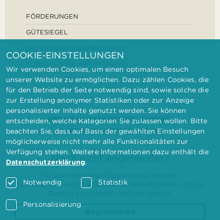
FÖRDERUNGEN
GÜTESIEGEL
DEFINITION ELTERNBILDUNG
COOKIE-EINSTELLUNGEN
FORSCHUNGSEINRICHTUNGEN
Wir verwenden Cookies, um einen optimalen Besuch
unserer Website zu ermöglichen. Dazu zählen Cookies, die
für den Betrieb der Seite notwendig sind, sowie solche die
zur Erstellung anonymer Statistiken oder zur Anzeige
personalisierter Inhalte genutzt werden. Sie können
IMPRESSUM
DATENSCHUTZ
KONTAKT
entscheiden, welche Kategorien Sie zulassen wollen. Bitte
BARRIEREFREIHEITSERKLÄRUNG
beachten Sie, dass auf Basis der gewählten Einstellungen
möglicherweise nicht mehr alle Funktionalitäten zur
Verfügung stehen. Weitere Informationen dazu enthält die
Noch nicht angemeldet?
Datenschutzerklärung
.
Mit einer einmaligen Registrierung erhalten
Notwendig
Statistik
Elternbilderinnen und Elternbildner der geförderten Träger
Zugang zum internen Website-Bereich.
Personalisierung
Registrieren