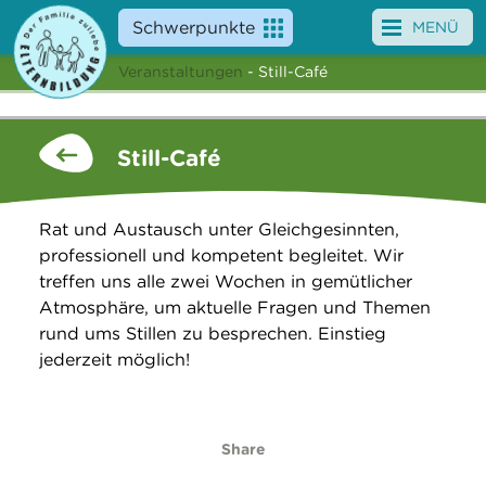
Schwerpunkte
MENÜ
Veranstaltungen
- Still-Café
Angebote
Veranstaltungen
Still-Café
News
Rat und Austausch unter Gleichgesinnten,
Service
professionell und kompetent begleitet. Wir
treffen uns alle zwei Wochen in gemütlicher
Über uns
Atmosphäre, um aktuelle Fragen und Themen
rund ums Stillen zu besprechen. Einstieg
Suche
jederzeit möglich!
Share