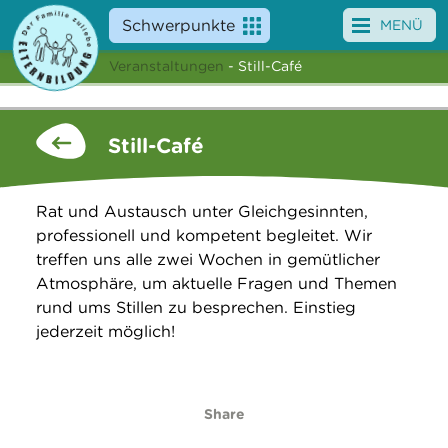
Schwerpunkte
MENÜ
Veranstaltungen
- Still-Café
Angebote
Veranstaltungen
Still-Café
News
Rat und Austausch unter Gleichgesinnten,
Service
professionell und kompetent begleitet. Wir
treffen uns alle zwei Wochen in gemütlicher
Über uns
Atmosphäre, um aktuelle Fragen und Themen
rund ums Stillen zu besprechen. Einstieg
Suche
jederzeit möglich!
Share