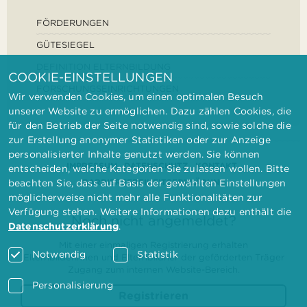
FÖRDERUNGEN
GÜTESIEGEL
DEFINITION ELTERNBILDUNG
COOKIE-EINSTELLUNGEN
FORSCHUNGSEINRICHTUNGEN
Wir verwenden Cookies, um einen optimalen Besuch
unserer Website zu ermöglichen. Dazu zählen Cookies, die
für den Betrieb der Seite notwendig sind, sowie solche die
zur Erstellung anonymer Statistiken oder zur Anzeige
personalisierter Inhalte genutzt werden. Sie können
IMPRESSUM
DATENSCHUTZ
KONTAKT
entscheiden, welche Kategorien Sie zulassen wollen. Bitte
BARRIEREFREIHEITSERKLÄRUNG
beachten Sie, dass auf Basis der gewählten Einstellungen
möglicherweise nicht mehr alle Funktionalitäten zur
Verfügung stehen. Weitere Informationen dazu enthält die
Noch nicht angemeldet?
Datenschutzerklärung
.
Mit einer einmaligen Registrierung erhalten
Notwendig
Statistik
Elternbilderinnen und Elternbildner der geförderten Träger
Zugang zum internen Website-Bereich.
Personalisierung
Registrieren