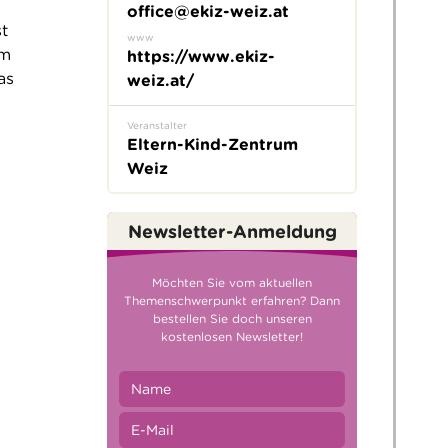
office@ekiz-weiz.at
t
www
um
https://www.ekiz-
as
weiz.at/
Veranstalter
Eltern-Kind-Zentrum
Weiz
Newsletter-Anmeldung
Möchten Sie vom aktuellen
Themenschwerpunkt erfahren? Dann
bestellen Sie doch unseren
kostenlosen Newsletter!