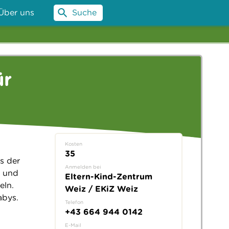
Über uns
Suche
ür
Kosten
35
s der
Anmelden bei
l und
Eltern-Kind-Zentrum
eln.
Weiz / EKiZ Weiz
abys.
Telefon
+43 664 944 0142
E-Mail