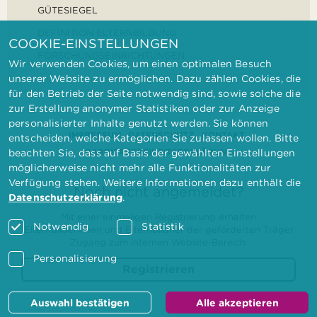
GÜTESIEGEL
DEFINITION ELTERNBILDUNG
COOKIE-EINSTELLUNGEN
FORSCHUNGSEINRICHTUNGEN
Wir verwenden Cookies, um einen optimalen Besuch
unserer Website zu ermöglichen. Dazu zählen Cookies, die
für den Betrieb der Seite notwendig sind, sowie solche die
zur Erstellung anonymer Statistiken oder zur Anzeige
personalisierter Inhalte genutzt werden. Sie können
IMPRESSUM
DATENSCHUTZ
KONTAKT
entscheiden, welche Kategorien Sie zulassen wollen. Bitte
BARRIEREFREIHEITSERKLÄRUNG
beachten Sie, dass auf Basis der gewählten Einstellungen
möglicherweise nicht mehr alle Funktionalitäten zur
Verfügung stehen. Weitere Informationen dazu enthält die
Noch nicht angemeldet?
Datenschutzerklärung
.
Mit einer einmaligen Registrierung erhalten
Notwendig
Statistik
Elternbilderinnen und Elternbildner der geförderten Träger
Zugang zum internen Website-Bereich.
Personalisierung
Registrieren
Auswahl bestätigen
Alle akzeptieren